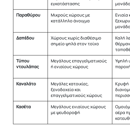
εγκατάστασης
μονάδ
Παραθύρου
Μικρούς χώρους με
Ενιαία
κατάλληλο άνοιγμα
ξεχωρι
μονάδ
Δαπέδου
Χώρους χωρίς διαθέσιμο
Καλή λ
σημείο ψηλά στον τοίχο
θέρμανσ
τοποθ
Τύπου
Μεγάλους επαγγελματικούς
Υψηλή 
ντουλάπας
ή ενιαίους χώρους
παροχή
Καναλάτο
Μεγάλες κατοικίες,
Κρυφή 
ξενοδοχεία και
διανομ
επαγγελματικούς χώρους
περισσ
Κασέτα
Μεγάλους ενιαίους χώρους
Ομοιόμ
με ψευδοροφή
αέρα π
κατευθ