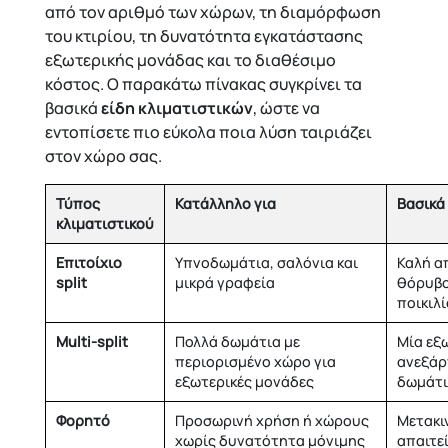
από τον αριθμό των χώρων, τη διαμόρφωση
του κτιρίου, τη δυνατότητα εγκατάστασης
εξωτερικής μονάδας και το διαθέσιμο
κόστος.
Ο παρακάτω πίνακας συγκρίνει τα
βασικά
είδη κλιματιστικών
, ώστε να
εντοπίσετε πιο εύκολα ποια λύση ταιριάζει
στον χώρο σας.
Τύπος
Κατάλληλο για
Βασικά
κλιματιστικού
Επιτοίχιο
Υπνοδωμάτια, σαλόνια και
Καλή α
split
μικρά γραφεία
θόρυβο
ποικιλ
Multi-split
Πολλά δωμάτια με
Μία εξ
περιορισμένο χώρο για
ανεξάρ
εξωτερικές μονάδες
δωμάτ
Φορητό
Προσωρινή χρήση ή χώρους
Μετακιν
χωρίς δυνατότητα μόνιμης
απαιτε