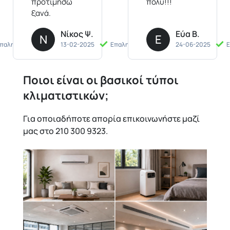
προτιμήσω
πολύ!!!
ξανά.
Νίκος Ψ.
Εύα Β.
Ν
Ε
παληθευμένη
13-02-2025
Επαληθευμένη
24-06-2025
Ε
Ποιοι είναι οι βασικοί τύποι
κλιματιστικών;
Για οποιαδήποτε απορία επικοινωνήστε μαζί
μας στο 210 300 9323.